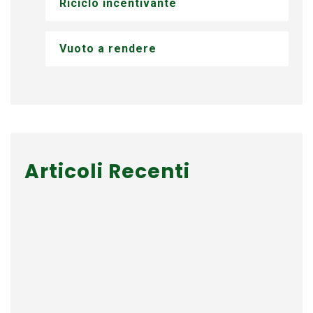
Riciclo incentivante
Vuoto a rendere
Articoli Recenti