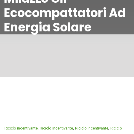
Ecocompattatori Ad
Energia Solare
,
,
,
Riciclo incentivante
Riciclo incentivante
Riciclo incentivante
Riciclo