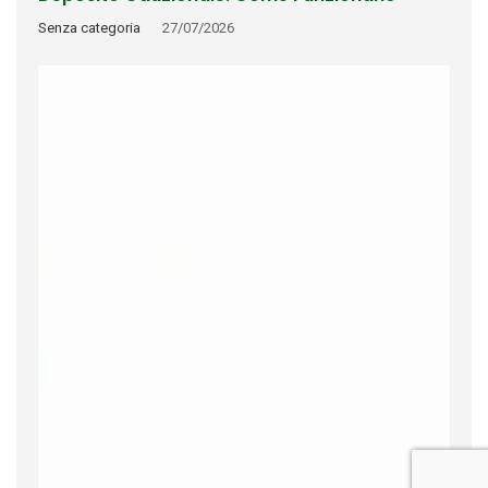
Riconoscimento, Rimborso E Tracciabilità
Senza categoria
27/07/2026