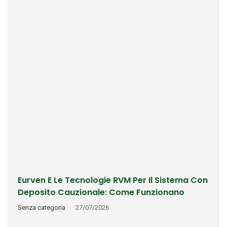
Eurven E Le Tecnologie RVM Per Il Sistema Con
Deposito Cauzionale: Come Funzionano
Riconoscimento, Rimborso E Tracciabilità
Senza categoria
27/07/2026