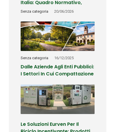
Italia: Quadro Normativo,
Tempi E Possibili Scenari
Senza categoria
20/06/2026
Senza categoria
16/12/2025
Dalle Aziende Agli Enti Pubblici:
I Settori In Cui Compattazione
E Riciclo Fanno La Differenza
Le Soluzioni Eurven Per Il
Riciclo Incentivante: Prodotti,