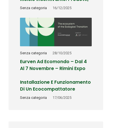
Servizi E Benefici
Senza categoria
16/12/2025
Senza categoria
28/10/2025
Eurven Ad Ecomondo – Dal 4
Al 7 Novembre – Rimini Expo
Center
Installazione E Funzionamento
Di Un Ecocompattatore
RecoPET: La Collaborazione
Senza categoria
17/06/2025
Tra Eurven E Il Consorzio
COREPLA