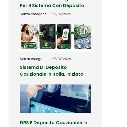
Per Il Sistema Con Deposito
Cauzionale: Come Funzionano
Senza categoria
27/07/2026
Riconoscimento, Rimborso E
Tracciabilità
Senza categoria
27/07/2026
Sistema Di Deposito
Cauzionale In Italia, Iniziato
L’esame Parlamentare: Come
Potrebbe Funzionare Il DRS (o
SDC)
DRS E Deposito Cauzionale In