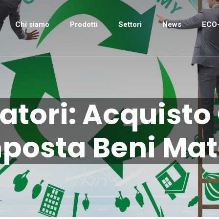
Chi siamo
Prodotti
Settori
News
ECO-
tori: Acquisto 
posta Beni Mate