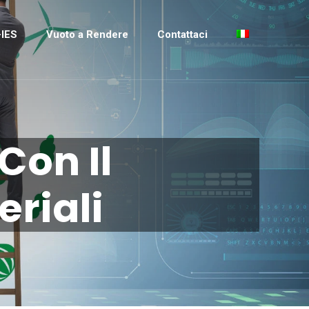
IES
Vuoto a Rendere
Contattaci
Con Il
riali