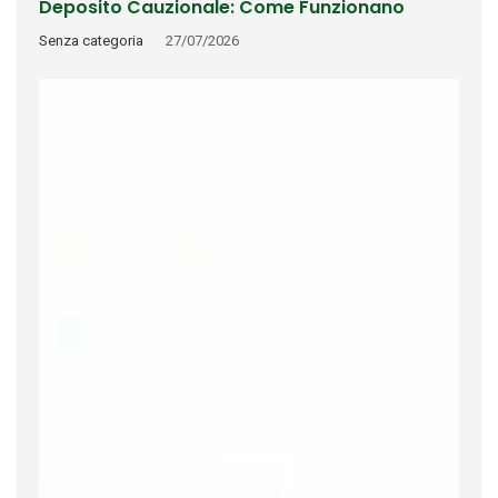
Deposito Cauzionale: Come Funzionano
Riconoscimento, Rimborso E Tracciabilità
Senza categoria
27/07/2026