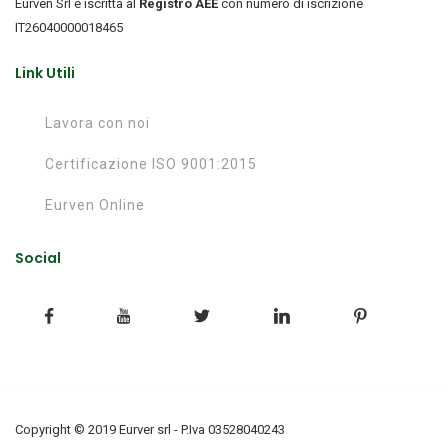
Eurven Srl è iscritta al
Registro AEE
con numero di iscrizione
IT26040000018465
Link Utili
Lavora con noi
Certificazione ISO 9001:2015
Eurven Online
Social
Copyright © 2019 Eurver srl - P.Iva 03528040243