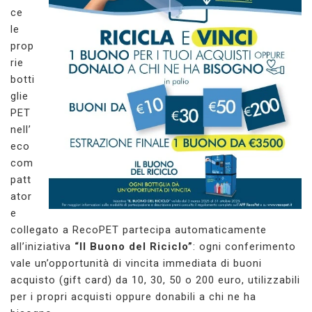
ce
le
prop
rie
botti
glie
PET
nell’
eco
com
patt
ator
e
collegato a RecoPET partecipa automaticamente
all’iniziativa
“Il Buono del Riciclo”
: ogni conferimento
vale un’opportunità di vincita immediata di buoni
acquisto (gift card) da 10, 30, 50 o 200 euro, utilizzabili
per i propri acquisti oppure donabili a chi ne ha